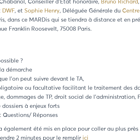
Chabanol, Conseiller d’Etat honoraire,
Bruno Ric
hard
t
DWF
, et
Sophie Henry
, Déléguée Générale du
Centre
is, dans ce MARDis qui se tiendra à distance et en pr
ue Franklin Roosevelt, 75008 Paris.
ossible ?
 la démarche
ue l’on peut suivre devant le TA,
ligatoire ou facultative facilitant le traitement des do
e, dommages de TP, droit social de l’administration, 
dossiers à enjeux forts
t Questions/ Réponses
a également été mis en place pour coller au plus près 
endre 2 minutes pour le remplir
ici