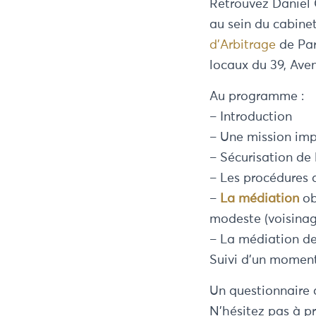
Retrouvez Daniel 
au sein du cabine
d’Arbitrage
de Par
locaux du 39, Aven
Au programme :
– Introduction
– Une mission imp
– Sécurisation de
– Les procédures q
–
La médiation
ob
modeste (voisinag
– La médiation de 
Suivi d’un momen
Un questionnaire 
N’hésitez pas à pr