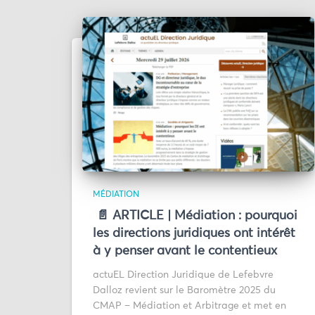
MÉDIATION
📄 ARTICLE | Médiation : pourquoi
les directions juridiques ont intérêt
à y penser avant le contentieux
actuEL Direction Juridique de Lefebvre
Dalloz revient sur le Baromètre 2025 du
CMAP – Médiation et Arbitrage et met en