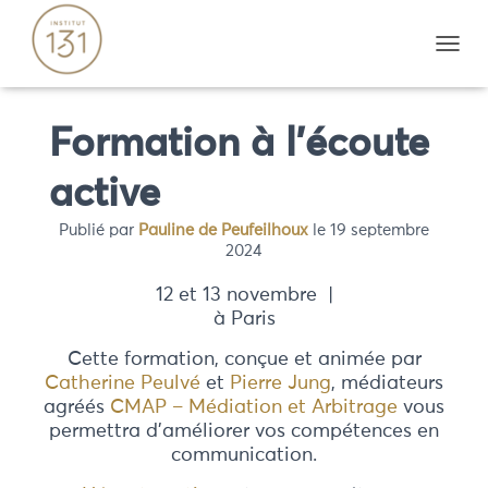
D
É
P
L
Formation à l’écoute
I
E
active
R
L
A
Publié par
Pauline de Peufeilhoux
le
19 septembre
N
2024
A
V
12 et 13 novembre |
I
à Paris
G
A
Cette formation, conçue et animée par
T
Catherine Peulvé
et
Pierre Jung
, médiateurs
I
agréés
CMAP – Médiation et Arbitrage
vous
O
permettra d’améliorer vos compétences en
N
communication.