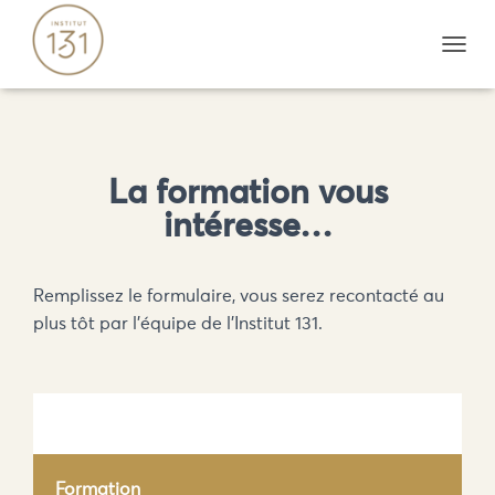
D
É
P
L
I
E
La formation vous
R
L
intéresse…
A
N
A
V
Remplissez le formulaire, vous serez recontacté au
I
plus tôt par l’équipe de l’Institut 131.
G
A
T
I
O
N
Formation