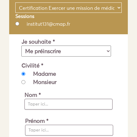
Sessions
institut131@cmap.fr
Je souhaite *
Civilité *
Madame
Monsieur
Nom *
Prénom *